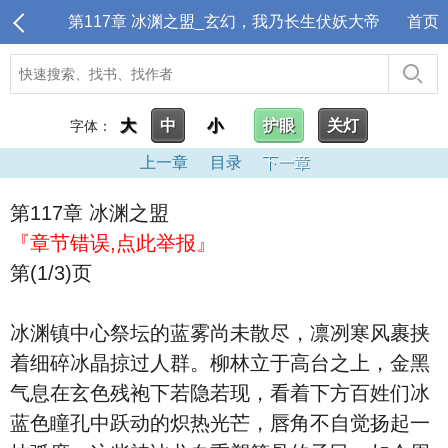
第117章 冰渊之盟_玄幻，我乃长生伏妖大帝
首页
大
中
小
护眼
关灯
字体：
上一章
目录
下一章
第117章 冰渊之盟
『章节错误,点此举报』
第(1/3)页
冰渊镇中心祭坛的蓝雾尚未散尽，凛冽寒风裹挟
着细碎冰晶掠过人群。柳林立于高台之上，金黑
气息在玄色残袍下若隐若现，看着下方百姓们冰
蓝色瞳孔中跃动的炽热光芒，唇角不自觉扬起一