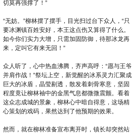
切莫再强撑了！”
“无妨。”柳林摆了摆手，目光扫过台下众人，“只
要冰渊镇百姓安好，本王这点伤又算得了什么。
如今你们实力大增，只需加固防御，待那冰龙再
来，定叫它有来无回！”
众人听了，心中热血沸腾，齐声高呼：“愿与王爷
并肩作战！”祭坛上空，新觉醒的冰系灵力汇聚成
巨大的冰盾，晶莹剔透，散发着刺骨寒意，坚固
程度竟让柳林袖中的金黑气息都微微震颤。看着
这众志成城的景象，柳林心中暗自得意，这场精
心策划的戏码，果然达到了他预期的效果。
然而，就在柳林准备宣布离开时，镇长却突然站