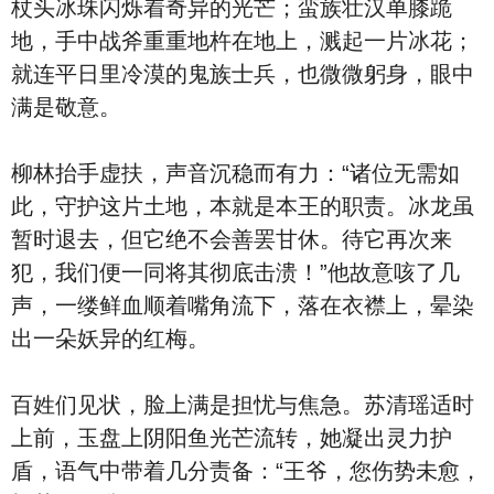
杖头冰珠闪烁着奇异的光芒；蛮族壮汉单膝跪
地，手中战斧重重地杵在地上，溅起一片冰花；
就连平日里冷漠的鬼族士兵，也微微躬身，眼中
满是敬意。
柳林抬手虚扶，声音沉稳而有力：“诸位无需如
此，守护这片土地，本就是本王的职责。冰龙虽
暂时退去，但它绝不会善罢甘休。待它再次来
犯，我们便一同将其彻底击溃！”他故意咳了几
声，一缕鲜血顺着嘴角流下，落在衣襟上，晕染
出一朵妖异的红梅。
百姓们见状，脸上满是担忧与焦急。苏清瑶适时
上前，玉盘上阴阳鱼光芒流转，她凝出灵力护
盾，语气中带着几分责备：“王爷，您伤势未愈，