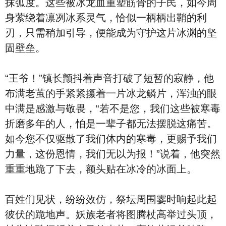
抹弧度。这些被冰龙血重塑筋骨的子民，如今周
身萦绕着凛冽冰系灵气，恰似一柄柄出鞘的利
刃，只需稍加引导，便能成为守护这片冰渊的坚
固壁垒。
“王爷！”镇长颤抖着声音打破了短暂的寂静，他
布满老茧的手紧紧攥着一片冰龙鳞片，浑浊的眼
中满是感激与敬畏，“若不是您，我们这些被寒毒
折磨多年的人，怕是一辈子都无法摆脱这痛苦。
如今您不仅驱散了我们体内的寒毒，更赐予我们
力量，这份恩情，我们无以为报！”说着，他突然
重重地跪了下去，额头贴在冰冷的冰面上。
百姓们见状，纷纷效仿，祭坛周围霎时响起此起
彼伏的跪地声。妖族老者将图腾杖高举过头顶，