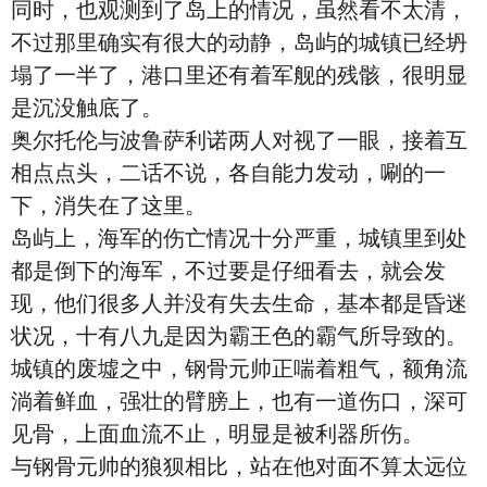
同时，也观测到了岛上的情况，虽然看不太清，
不过那里确实有很大的动静，岛屿的城镇已经坍
塌了一半了，港口里还有着军舰的残骸，很明显
是沉没触底了。
奥尔托伦与波鲁萨利诺两人对视了一眼，接着互
相点点头，二话不说，各自能力发动，唰的一
下，消失在了这里。
岛屿上，海军的伤亡情况十分严重，城镇里到处
都是倒下的海军，不过要是仔细看去，就会发
现，他们很多人并没有失去生命，基本都是昏迷
状况，十有八九是因为霸王色的霸气所导致的。
城镇的废墟之中，钢骨元帅正喘着粗气，额角流
淌着鲜血，强壮的臂膀上，也有一道伤口，深可
见骨，上面血流不止，明显是被利器所伤。
与钢骨元帅的狼狈相比，站在他对面不算太远位