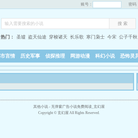
账号：
密码
热门：
圣墟
盗天仙途
穿梭诸天
长乐歌
寒门枭士
今宋
公子千秋
都市言情
历史军事
侦探推理
网游动漫
科幻小说
恐怖灵
其他小说 - 无弹窗广告小说免费阅读_玄幻屋
Copyright ©
玄幻屋
All Rights Reserved.