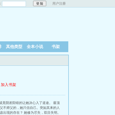
：
用户注册
异
其他类型
全本小说
书架
加入书架
成竟阴差阳错的让她决心入了道途。 最顶
师父不师父的，她只信自己。突如其来的人
该出现的存在？ 她修为尽失，双目失明。