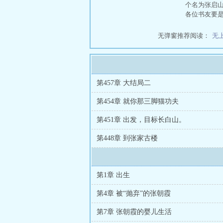
个名为张启
各位书友要
无弹窗推荐阅读：
无
第457章 大结局二
第454章 就你那三脚猫功夫
第451章 出发，目标长白山。
第448章 到张家古楼
第1章 出生
第4章 被“抛弃”的张朝霞
第7章 张朝霞的婴儿生活