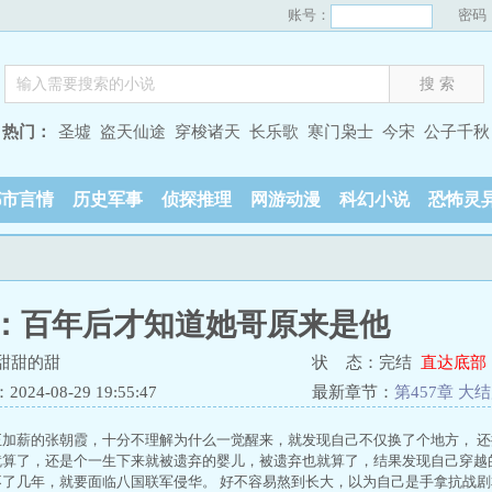
账号：
密码
热门：
圣墟
盗天仙途
穿梭诸天
长乐歌
寒门枭士
今宋
公子千秋
都市言情
历史军事
侦探推理
网游动漫
科幻小说
恐怖灵
：百年后才知道她哥原来是他
甜甜的甜
状 态：完结
直达底部
24-08-29 19:55:47
最新章节：
第457章 大
正加薪的张朝霞，十分不理解为什么一觉醒来，就发现自己不仅换了个地方， 
就算了，还是个一生下来就被遗弃的婴儿，被遗弃也就算了，结果发现自己穿越
不了几年，就要面临八国联军侵华。 好不容易熬到长大，以为自己是手拿抗战