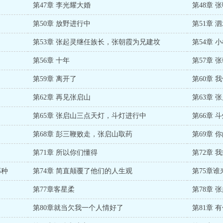
第47章 李光耀大婚
第48章 
第50章 放野进行中
第51章 
第53章 张起灵继任族长，张朝霞为兄建坟
第54章 
第56章 十年
第57章 
第59章 离开了
第60章
第62章 再见张启山
第63章
第65章 张启山三点天灯，斗灯进行中
第66章 
第68章 彭三鞭败走，张启山取药
第69章 
第71章 所以你们懂得
第72章
那种
第74章 简直颠覆了他们的人生观
第75章
第77章客星柔
第78章
第80章就当欠我一个人情好了
第81章 