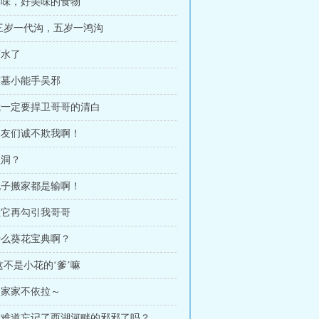
章美味，好美味的食物
 三岁一代沟，五岁一鸿沟
下水了
炸墓小能手吴邪
章我一定要捍卫哥哥的清白
章网友们诚不欺我啊！
盗洞？
章孔子搬家都是输啊！
让它再勾引我哥哥
什么葵花宝典啊？
 这不是小花的‘爹’嘛
人家家不依拉～
章你难道忘记了西湖河畔的邪邪了吗？