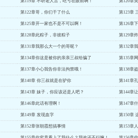
第119章 不听老人言，吃亏在眼前啊！
第120
第122章哥，你们干了什么
第123章
第125章开一家也不是不可以啊！
第126章
第128章此粽子，非彼粽子
第129章
第131章我那么大一个的哥呢？
第132
第134章你这是被你的亲亲三叔给骗了
第135
第137章小心我告你非法拘禁哦！
第138章
第140章 你三叔就是在驴你
第141
第143章 妹子，你应该还是人吧？
第144章
第146章此话有理啊！
第147章
第149章 发现血字
第150章
第152章张朝霞想搞事情
第153章
第155章你究竟看上了我什么？我改还不行嘛！
第156