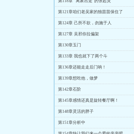
第118章 “离家出走”的张起灵
第121章咱们老吴家的独苗苗保住了
第124章 己所不欲，勿施于人
第127章 吴邪你拉偏架
第130章玉门
第133章 我也就下了两个斗
第136章还能走走后门呐！
第139章想吃他，做梦
第142章石阶
第145章感情还真是旋转餐厅啊！
第148章灵活的胖子
第151章分析中
第154章快让我们来一个爱的亲亲吧