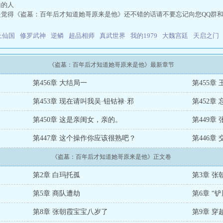
山的人
是觉得《盗墓：百年后才知道她哥原来是他》还不错的话请不要忘记向您QQ群
上仙国
修罗武神
逆鳞
超品相师
真武世界
我的1979
大魏宫廷
天启之门
《盗墓：百年后才知道她哥原来是他》最新章节
第456章 大结局一
第455章
第453章 现在请叫我吴·钮钴禄·邪
第452章
第450章 这是亲闺女，亲的。
第449章
第447章 这个操作你应该很熟吧？
第446章 
《盗墓：百年后才知道她哥原来是他》正文卷
第2章 白玛托孤
第3章 张
第5章 商队遭劫
第6章 “
第8章 张朝霞宝宝八岁了
第9章 穿