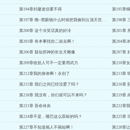
第194章封建迷信要不得
第195章
第197章 咦~黑眼镜什么时候把我偷到云顶天宫了？
第198章
第200章 这个冷笑话真的好冷
第201章
第203章 有本事找你二叔去啊！
第204章
第206章 疑似邪神的长生天雕像
第207章
第209章收拾人可不一定要用武力
第210章
第212章我的身体啊！永别了
第213章
第215章 我们之间已经没爱了吗？
第216章
第218章 我没有，你们就可以不来吗？
第219章
第221章 吾命休矣
第222
第224章不是，哑巴这么双标的吗？
第225章 
第227章不知道揭人不揭短啊！
第228