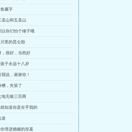
铜鱼藏字
 三圣山和五圣山
 所以你们怕个锤子哦
冰川里的昆仑胎
 好，很好，当然好
女孩子永远十八岁
 听我说，谢谢你！
 卧槽，失策了
 此地无银三百两
章我就知道你是在乎我的
坑道
章让你埋进婚姻的坟墓