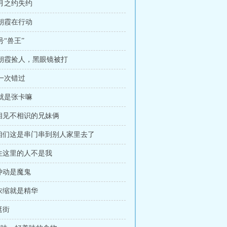
三月之约失约
张朝霞在行动
号“兽王”
张朝霞捡人，黑眼镜被打
第一次错过
不就是张卡嘛
 相见不相识的兄妹俩
章 咱们这是串门串到别人家里去了
 住这里的人不是我
 冲动是魔鬼
 浓缩就是精华
逛街