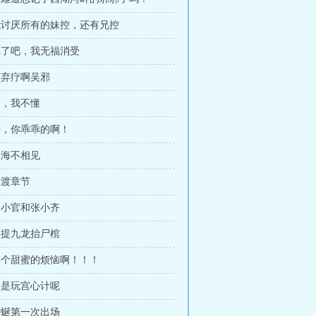
章我讨厌所有的妹控，还有兄控
章算了吧，我无福消受
何弃疗啊吴邪
不，我不懂
哥，你乖乖的啊！
山海不相见
过渡章节
张小官和张小齐
初提九龙抬尸棺
真是个甜蜜的烦恼啊！！！
这是玩宫心计呢
蚰蜒第一次出场