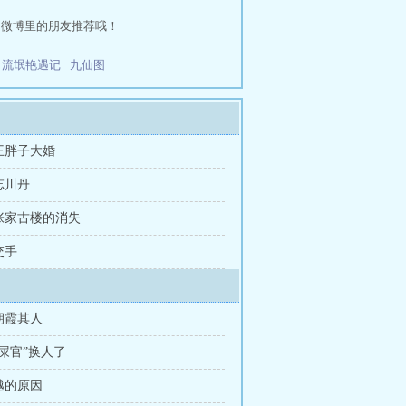
和微博里的朋友推荐哦！
流氓艳遇记
九仙图
 王胖子大婚
 忘川丹
 张家古楼的消失
交手
朝霞其人
铲屎官”换人了
越的原因