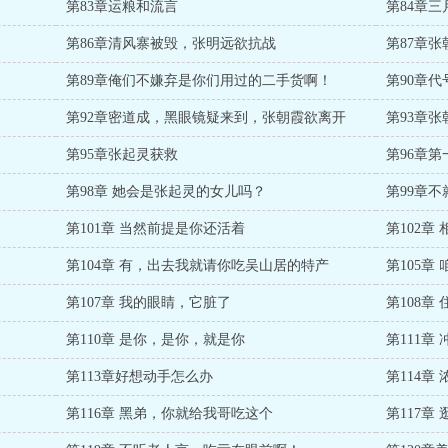
第83章运粮和流言
第84章
第86章清风寨被毁，张明远欲抗战
第87章
第89章俺们不嫌弃是你们用过的二手货啊！
第90章代
第92章密道成，黑眼镜疑来到，张朝霞欲离开
第93章
第95章张起灵获救
第96章
第98章 她会是张起灵的女儿吗？
第99章
第101章 当然前提是你还活着
第102章
第104章 有，出去我就请你吃吴山居的特产
第105
第107章 我的眼睛，它脏了
第108章
第110章 是你，是你，就是你
第111章
第113章好想动手怎么办
第114章
第116章 黑弟，你就给我哥吃这个
第117章 