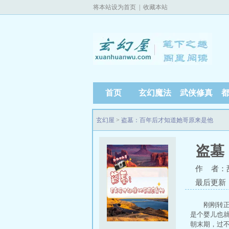
将本站设为首页
|
收藏本站
首页
玄幻魔法
武侠修真
玄幻屋
>
盗墓：百年后才知道她哥原来是他
盗墓
作 者：
最后更新：20
刚刚转
是个婴儿也
朝末期，过