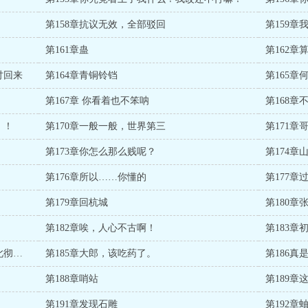
第158章抗议无效，全部驳回
第159
第161章蛊
第162
讨回来
第164章青铜铃铛
第165章
第167章 你看着也不笨呐
第168章
！！
第170章一般一般，世界第三
第171章
第173章你怎么那么贱呢？
第174章
第176章所以……你懂的
第177章
第179章回杭城
第180章
第182章唉，人心不古啊！
第183章
第184章难道我那乌黑亮丽的秀发就要从此彻底离我而去了吗？
第185章大郎，该吃药了。
第186
第188章哨站
第189章
第191章发现石雕
第192章