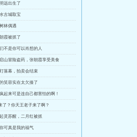
张明远出生了
泗水古城取宝
小树林偶遇
张朝霞被抓了
 我们不是你可以肖想的人
 张启山冒险盗药，张朝霞享受美食
斗灯落幕，拍卖会结束
你的笑容实在太欠揍了
 我疯起来可是连自己都害怕的啊！
谁来了？你天王老子来了啊？
 张起灵苏醒，二月红被抓
有你可真是我的福气