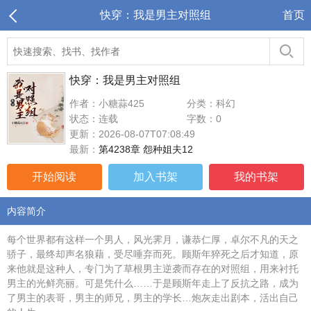
快穿：我是男主对照组
首页
快穿：我是男主对照组
作者：小糖蒜425
分类：科幻
状态：连载
字数：0
更新：2026-08-07T07:08:49
最新：
第4238章 怨种姐夫12
开始阅读
加入书架
我的书架
内容简介
每个世界都有这样一个男人，风光霁月，谦恭仁厚，卓尔不凡的天之
骄子，最终却声名狼藉，受尽唾弃而死。顾斯年猝死之后才知道，原
来他就是这种人，专门为了草根男主逆袭而存在的对照组，用来衬托
男主的光鲜亮丽。可是凭什么……于是顾斯年走上了反抗之路，成为
了男主的表哥，男主的师兄，男主的学长…炮灰走出剧本，活出自己